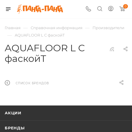
0
—
—
Главная
Справочная информация
Производители
—
AQUAFLOOR L С фаскойT
AQUAFLOOR L С
фаскойT
СПИСОК БРЕНДОВ
АКЦИИ
БРЕНДЫ