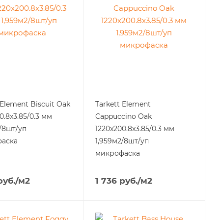
 Element Biscuit Oak
Tarkett Element
0.8x3.85/0.3 мм
Cappuccino Oak
/8шт/уп
1220x200.8x3.85/0.3 мм
аска
1,959м2/8шт/уп
микрофаска
уб.
/м2
1 736
руб.
/м2