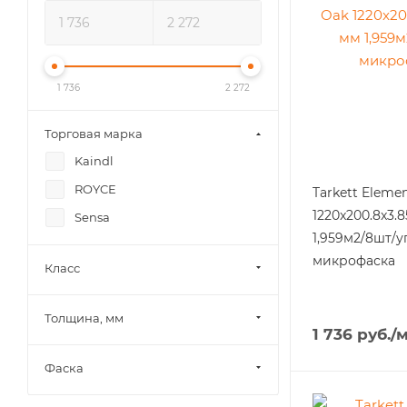
1 736
2 272
Торговая марка
Kaindl
ROYCE
Tarkett Eleme
1220x200.8x3.8
Sensa
1,959м2/8шт/у
микрофаска
Класс
Толщина, мм
1 736
руб.
/
Фаска