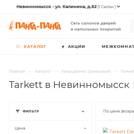
Невинномысск - ул. Калинина, д.62
(1 Салон )
Сеть салонов дверей
и напольных покрытий
КАТАЛОГ
АКЦИИ
МЕЖКОМНАТ
—
—
—
Главная
Каталог
Кварцвинил (замковый)
Tarket
Tarkett в Невинномысск
По цене (возр
ФИЛЬТР
Цена