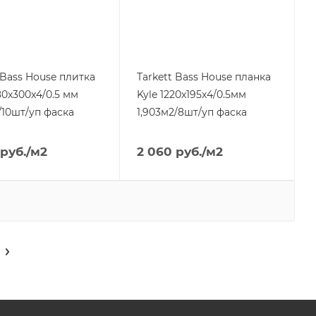
 Bass House плитка
Tarkett Bass House планка
80x300x4/0.5 мм
Kyle 1220x195x4/0.5мм
/10шт/уп фаска
1,903м2/8шт/уп фаска
руб.
/м2
2 060
руб.
/м2