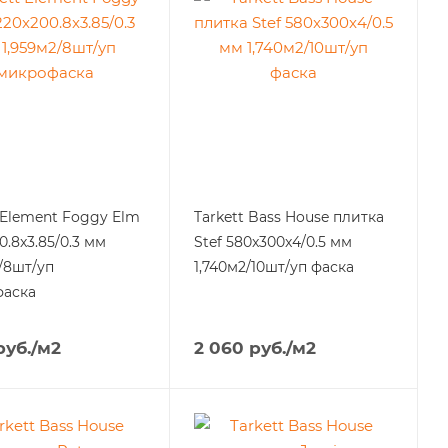
 Element Foggy Elm
Tarkett Bass House плитка
0.8x3.85/0.3 мм
Stef 580x300x4/0.5 мм
/8шт/уп
1,740м2/10шт/уп фаска
аска
уб.
/м2
2 060
руб.
/м2