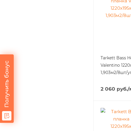
Tarkett Bass 
Получить бонус
Valentino 1220
1,903м2/8шт/у
2 060
руб.
/