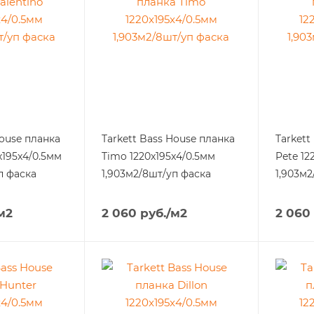
House планка
Tarkett Bass House планка
Tarkett
x195x4/0.5мм
Timo 1220x195x4/0.5мм
Pete 12
п фаска
1,903м2/8шт/уп фаска
1,903м2
м2
2 060
руб.
/м2
2 060