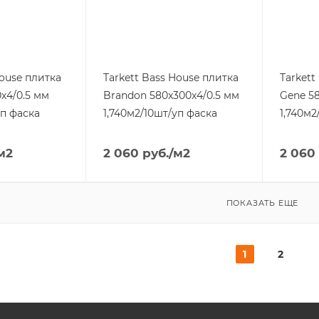
House плитка
Tarkett Bass House плитка
Tarkett
0x4/0.5 мм
Brandon 580x300x4/0.5 мм
Gene 5
уп фаска
1,740м2/10шт/уп фаска
1,740м2
м2
2 060
руб.
/м2
2 060
ПОКАЗАТЬ ЕЩЕ
1
2