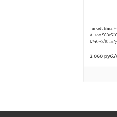
Tarkett Bass 
Alison 580x30
1,740м2/10шт/
2 060
руб.
/