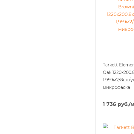
Tarkett Eleme
Oak 1220x200.8
1,959м2/8шт/у
микрофаска
1 736
руб.
/