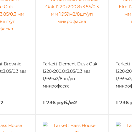
nt Brownie
Tarkett Element Dusk Oak
Tarkett
x3.85/0.3 мм
1220x200.8x3.85/0.3 мм
1220x20
п
1,959м2/8шт/уп
1,959м2
микрофаска
микроф
м2
1 736
руб.
/м2
1 736
р