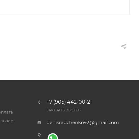
+7 (905) 442-00-21
ЗАКАЗАТЬ ЗВОНОК
оплата
 товар
denisradchenko92@gmail.com