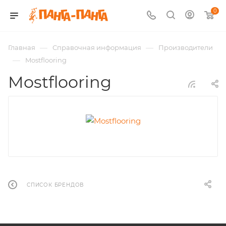
0
—
—
Главная
Справочная информация
Производители
—
Mostflooring
Mostflooring
СПИСОК БРЕНДОВ