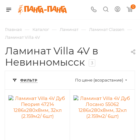
0
—
—
—
—
Главная
Каталог
Ламинат
Ламинат Classen
Ламинат Villa 4V
Ламинат Villa 4V в
Невинномысск
3
По цене (возрастание)
ФИЛЬТР