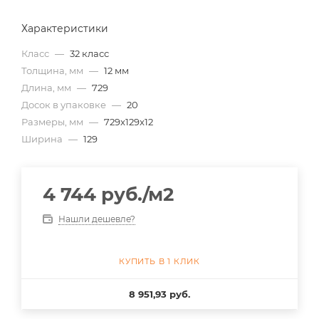
Характеристики
Класс
—
32 класс
Толщина, мм
—
12 мм
Длина, мм
—
729
Досок в упаковке
—
20
Размеры, мм
—
729x129x12
Ширина
—
129
4 744
руб.
/м2
Нашли дешевле?
КУПИТЬ В 1 КЛИК
8 951,93 руб.