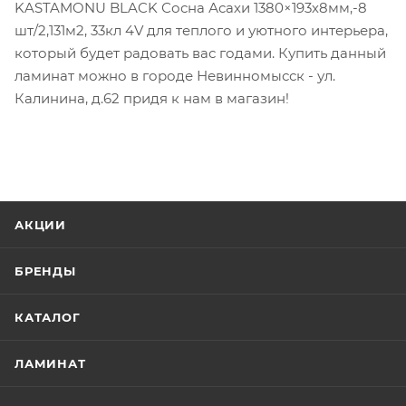
KASTAMONU BLACK Сосна Асахи 1380×193х8мм,-8
шт/2,131м2, 33кл 4V для теплого и уютного интерьера,
который будет радовать вас годами. Купить данный
ламинат можно в городе Невинномысск - ул.
Калинина, д.62 придя к нам в магазин!
АКЦИИ
БРЕНДЫ
КАТАЛОГ
ЛАМИНАТ