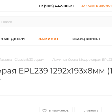
+7 (905) 442-00-21
ЗАКАЗАТЬ ЗВОНО
НЫЕ ДВЕРИ
ЛАМИНАТ
КВАРЦВИНИЛ
—
Ламинат Classic 8/33 aqua+
Ламинат Сосна Модро серая EPL239 1
ая EPL239 1292х193х8мм (1,
+
В ИЗБРАННОЕ
СРАВНИТЬ