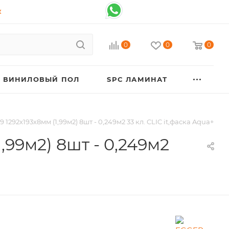
К
0
0
0
ВИНИЛОВЫЙ ПОЛ
SPC ЛАМИНАТ
292х193х8мм (1,99м2) 8шт - 0,249м2 33 кл. CLIC it,фаска Aqua+
99м2) 8шт - 0,249м2