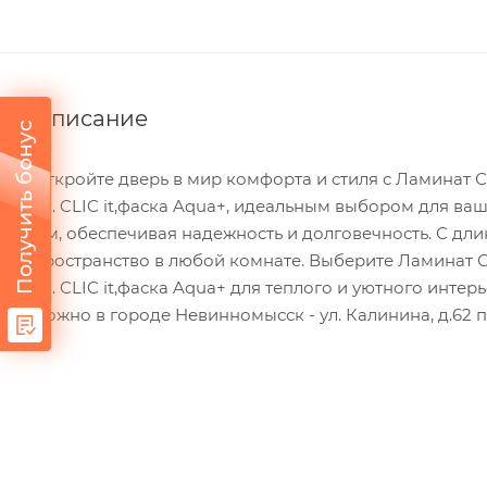
Описание
Получить бонус
Откройте дверь в мир комфорта и стиля с Ламинат Со
кл. CLIC it,фаска Aqua+, идеальным выбором для ваш
мм, обеспечивая надежность и долговечность. С дли
пространство в любой комнате. Выберите Ламинат Со
кл. CLIC it,фаска Aqua+ для теплого и уютного инте
можно в городе Невинномысск - ул. Калинина, д.62 п