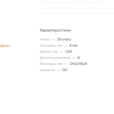
Характеристики
Класс
—
33 класс
Толщина, мм
—
8 мм
Длина, мм
—
1292
Досок в упаковке
—
8
Размеры, мм
—
1292x193x8
Ширина
—
193