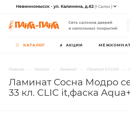
Невинномысск - ул. Калинина, д.62
(1 Салон )
Сеть салонов дверей
и напольных покрытий
КАТАЛОГ
АКЦИИ
МЕЖКОМНАТ
—
—
—
—
Главная
Каталог
Ламинат
Ламинат EGGER
Ламинат Сосна Модро сер
33 кл. CLIC it,фаска Aqua