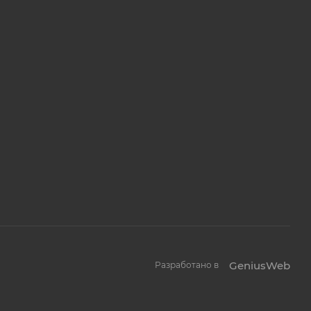
GeniusWeb
Разработано в