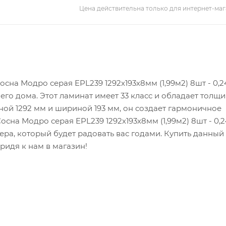
Цена действительна только для интернет-маг
сна Модро серая EPL239 1292х193х8мм (1,99м2) 8шт - 0,2
его дома. Этот ламинат имеет 33 класс и обладает толщ
ной 1292 мм и шириной 193 мм, он создает гармоничное
сна Модро серая EPL239 1292х193х8мм (1,99м2) 8шт - 0,2
рьера, который будет радовать вас годами. Купить данны
ридя к нам в магазин!